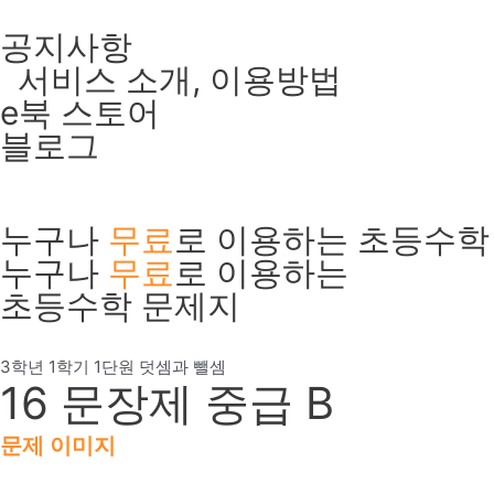
콘
공지사항
텐
서비스 소개, 이용방법
츠
로
e북 스토어
건
블로그
너
뛰
기
누구나
무료
로 이용하는 초등수학
누구나
무료
로 이용하는
초등수학 문제지
3학년 1학기 1단원 덧셈과 뺄셈
16 문장제 중급 B
문제 이미지