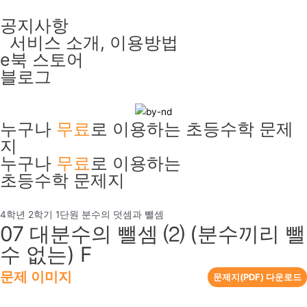
콘
공지사항
텐
서비스 소개, 이용방법
츠
e북 스토어
로
블로그
건
너
뛰
누구나
무료
로 이용하는 초등수학 문제
기
지
누구나
무료
로 이용하는
초등수학 문제지
4학년 2학기 1단원 분수의 덧셈과 뺄셈
07 대분수의 뺄셈 ⑵ (분수끼리 뺄
수 없는) F
문제 이미지
문제지(PDF) 다운로드