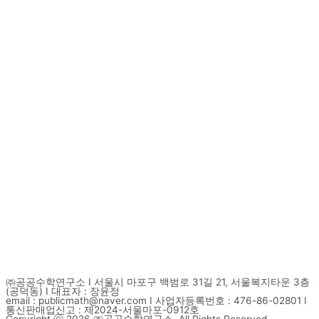
㈜공공수학연구소 I 서울시 마포구 백범로 31길 21, 서울복지타운 3층
(공덕동) I 대표자 : 장윤정
email : publicmath@naver.com I 사업자등록번호 : 476-86-02801 I
통신판매업신고 : 제2024-서울마포-0912호