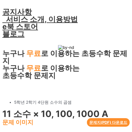
콘
텐
공지사항
츠
서비스 소개, 이용방법
로
e북 스토어
건
너
블로그
뛰
기
누구나
무료
로 이용하는 초등수학 문제
지
누구나
무료
로 이용하는
초등수학 문제지
5학년 2학기 4단원 소수의 곱셈
11 소수 × 10, 100, 1000 A
문제 이미지
문제지(PDF) 다운로드